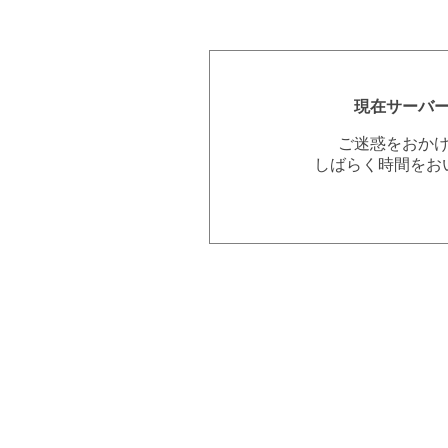
現在サーバ
ご迷惑をおか
しばらく時間をお