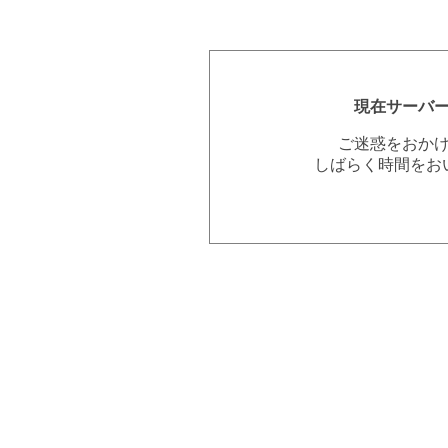
現在サーバ
ご迷惑をおか
しばらく時間をお