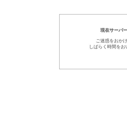
現在サーバ
ご迷惑をおか
しばらく時間をお