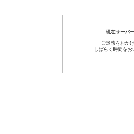
現在サーバ
ご迷惑をおか
しばらく時間をお