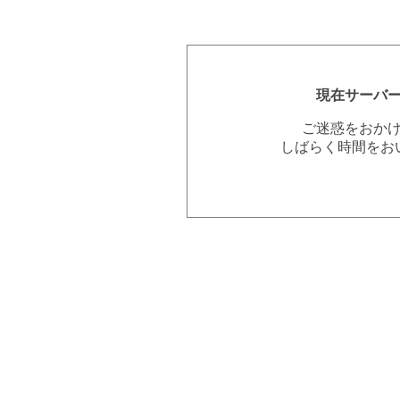
現在サーバ
ご迷惑をおか
しばらく時間をお