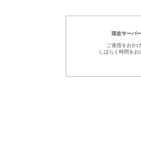
現在サーバ
ご迷惑をおか
しばらく時間をお