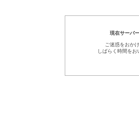
現在サーバ
ご迷惑をおか
しばらく時間をお