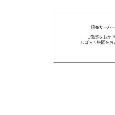
現在サーバ
ご迷惑をおか
しばらく時間をお