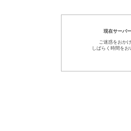
現在サーバ
ご迷惑をおか
しばらく時間をお