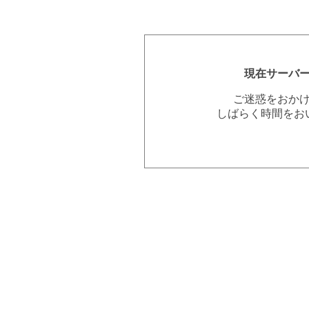
現在サーバ
ご迷惑をおか
しばらく時間をお