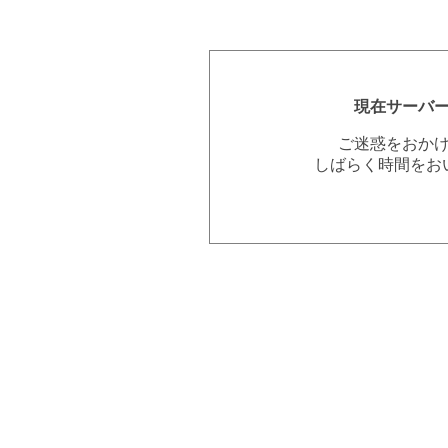
現在サーバ
ご迷惑をおか
しばらく時間をお