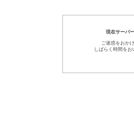
現在サーバ
ご迷惑をおか
しばらく時間をお