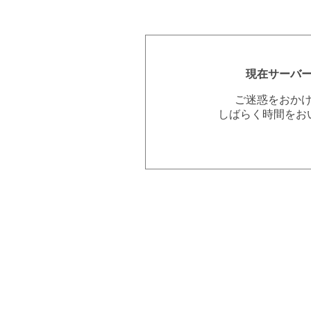
現在サーバ
ご迷惑をおか
しばらく時間をお