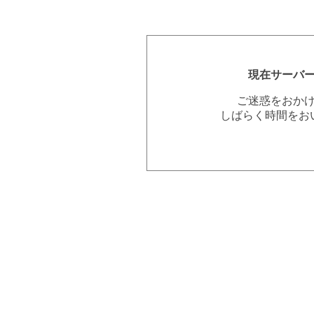
現在サーバ
ご迷惑をおか
しばらく時間をお