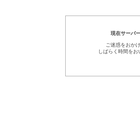
現在サーバ
ご迷惑をおか
しばらく時間をお