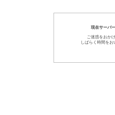
現在サーバ
ご迷惑をおか
しばらく時間をお