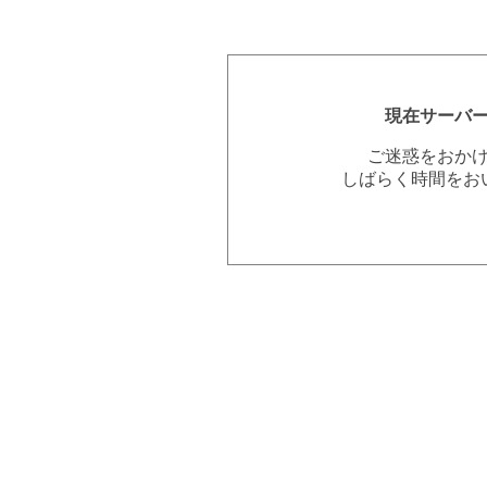
現在サーバ
ご迷惑をおか
しばらく時間をお