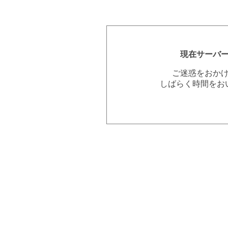
現在サーバ
ご迷惑をおか
しばらく時間をお