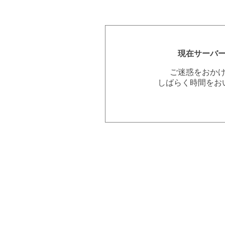
現在サーバ
ご迷惑をおか
しばらく時間をお