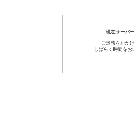
現在サーバ
ご迷惑をおか
しばらく時間をお