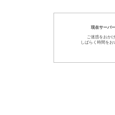
現在サーバ
ご迷惑をおか
しばらく時間をお