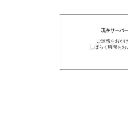
現在サーバ
ご迷惑をおか
しばらく時間をお