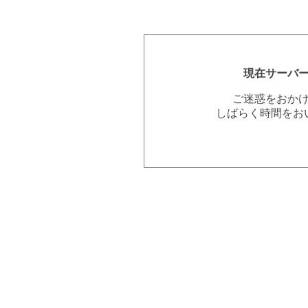
現在サーバ
ご迷惑をおか
しばらく時間をお