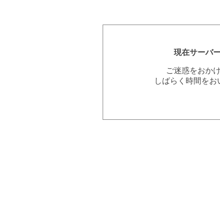
現在サーバ
ご迷惑をおか
しばらく時間をお