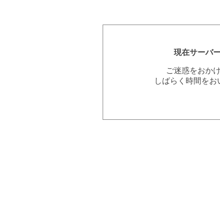
現在サーバ
ご迷惑をおか
しばらく時間をお