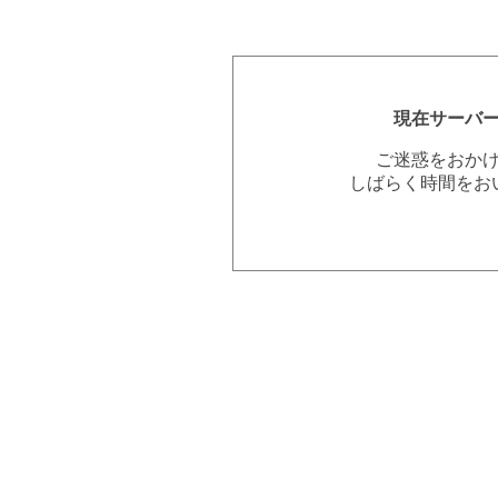
現在サーバ
ご迷惑をおか
しばらく時間をお