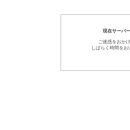
現在サーバ
ご迷惑をおか
しばらく時間をお