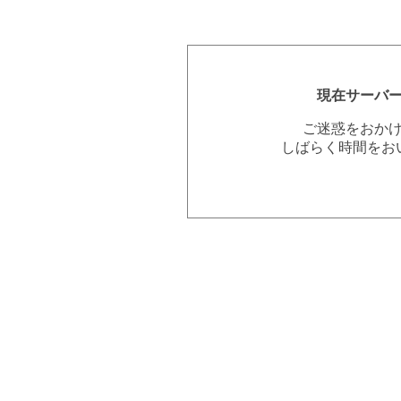
現在サーバ
ご迷惑をおか
しばらく時間をお