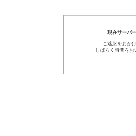
現在サーバ
ご迷惑をおか
しばらく時間をお