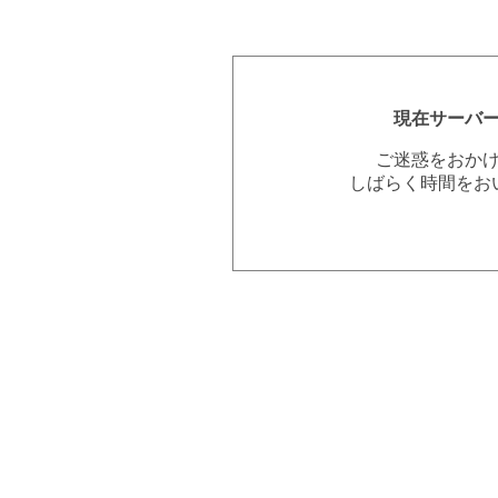
現在サーバ
ご迷惑をおか
しばらく時間をお