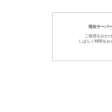
現在サーバ
ご迷惑をおか
しばらく時間をお