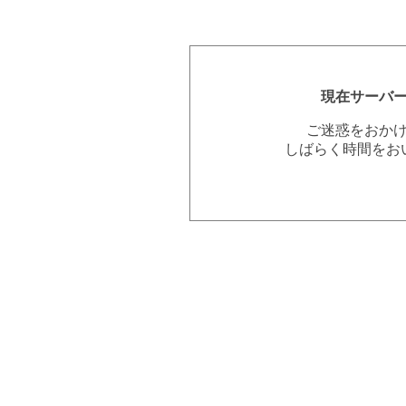
現在サーバ
ご迷惑をおか
しばらく時間をお