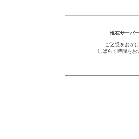
現在サーバ
ご迷惑をおか
しばらく時間をお