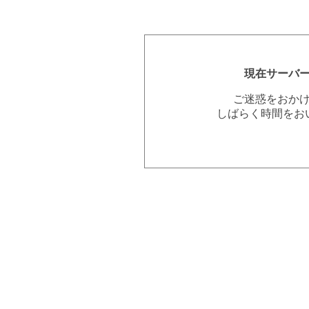
現在サーバ
ご迷惑をおか
しばらく時間をお