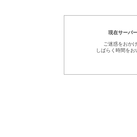
現在サーバ
ご迷惑をおか
しばらく時間をお