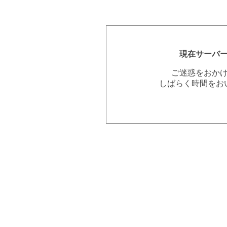
現在サーバ
ご迷惑をおか
しばらく時間をお