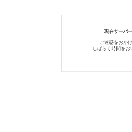
現在サーバ
ご迷惑をおか
しばらく時間をお