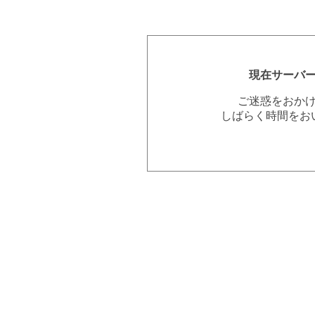
現在サーバ
ご迷惑をおか
しばらく時間をお