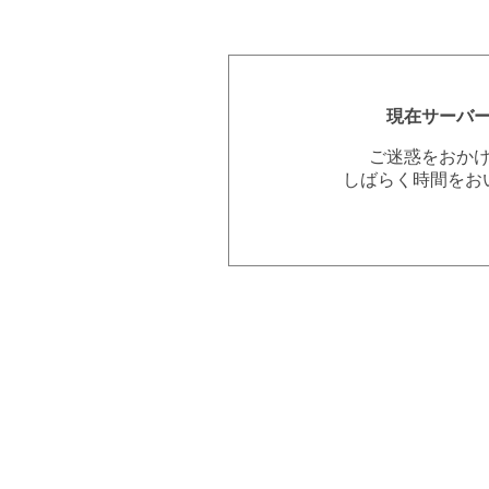
現在サーバ
ご迷惑をおか
しばらく時間をお