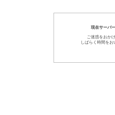
現在サーバ
ご迷惑をおか
しばらく時間をお