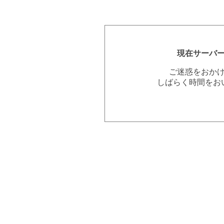
現在サーバ
ご迷惑をおか
しばらく時間をお