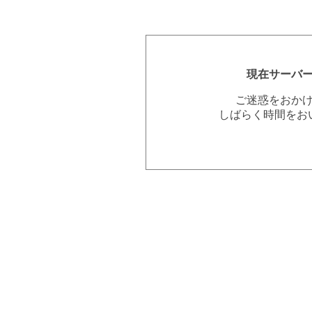
現在サーバ
ご迷惑をおか
しばらく時間をお