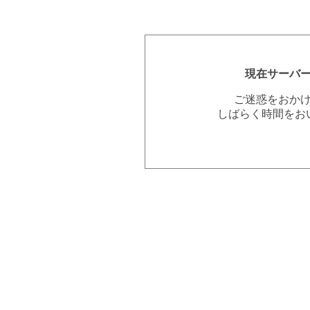
現在サーバ
ご迷惑をおか
しばらく時間をお