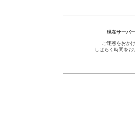
現在サーバ
ご迷惑をおか
しばらく時間をお