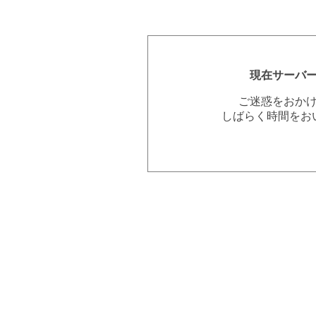
現在サーバ
ご迷惑をおか
しばらく時間をお