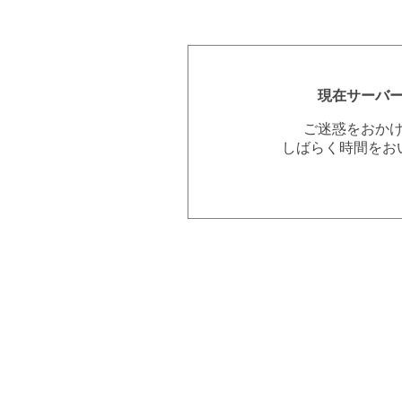
現在サーバ
ご迷惑をおか
しばらく時間をお