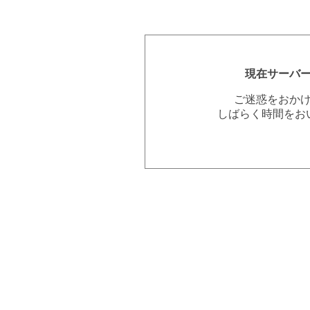
現在サーバ
ご迷惑をおか
しばらく時間をお