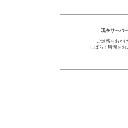
現在サーバ
ご迷惑をおか
しばらく時間をお