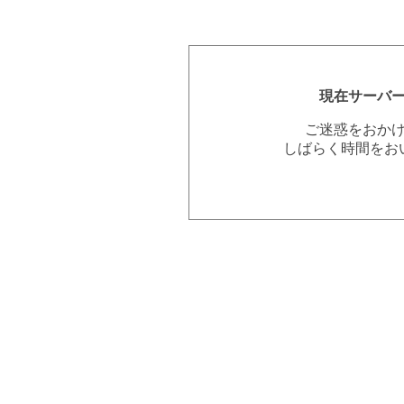
現在サーバ
ご迷惑をおか
しばらく時間をお