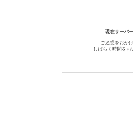
現在サーバ
ご迷惑をおか
しばらく時間をお